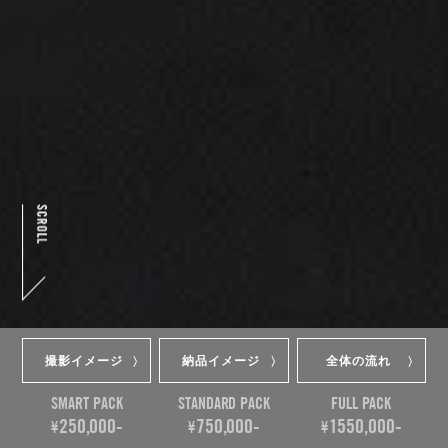
撮影イメージ
〉
納品イメージ
〉
全体の流れ
〉
SMART PACK
STANDARD PACK
FULL PACK
250,000-
750,000-
1550,000-
¥
¥
¥